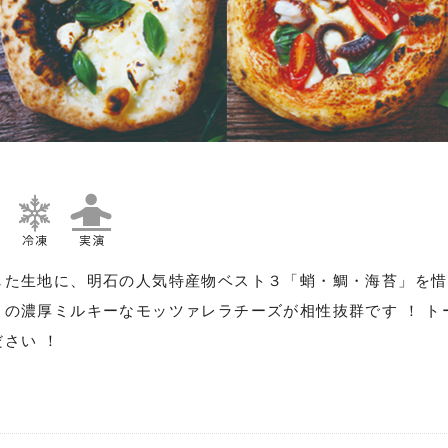
た生地に、明石の人気特産物ベスト３「蛸・鯛・海苔」を惜し
の濃厚ミルキーなモッツァレラチーズが相性抜群です ！ トー
さい ！