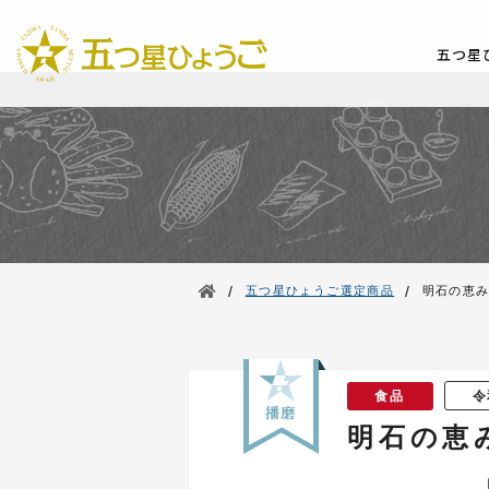
五つ星
/
/
五つ星ひょうご選定商品
明石の恵み
食品
令
明石の恵