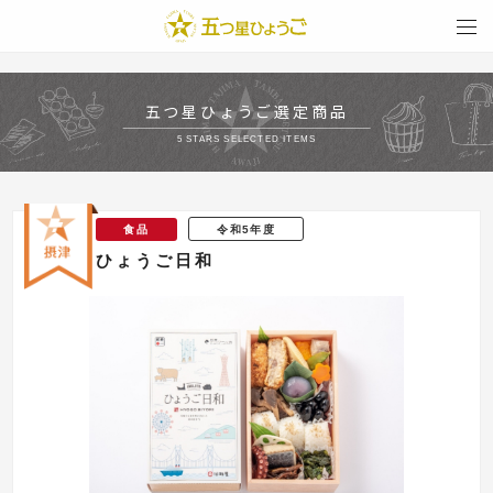
togg
navi
五つ星ひょうご選定商品
5 STARS SELECTED ITEMS
食品
令和5年度
ひょうご日和