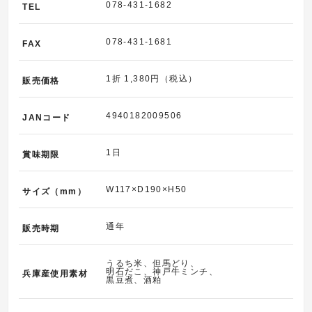
078-431-1682
TEL
078-431-1681
FAX
1折 1,380円（税込）
販売価格
4940182009506
JANコード
1日
賞味期限
W117×D190×H50
サイズ（mm）
通年
販売時期
うるち米、但馬どり、
明石だこ、神戸牛ミンチ、
兵庫産使用素材
黒豆煮、酒粕