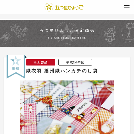
togg
navi
五つ星ひょうご選定商品
5 STARS SELECTED ITEMS
民工芸品
平成24年度
織衣羽 播州織ハンカチのし袋