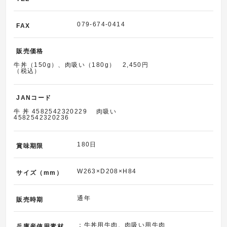
079-674-0414
FAX
販売価格
牛丼（150g）、肉吸い（180g） 2,450円
（税込）
JANコード
牛 丼 4582542320229 肉吸い
4582542320236
180日
賞味期限
W263×D208×H84
サイズ（mm）
通年
販売時期
：牛丼用牛肉、肉吸い用牛肉
兵庫産使用素材