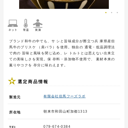
ブランド和牛の中でも、サ シと旨味成分が際立つ兵 庫県産但
馬牛のブリスケ （肩バラ）を使用。独自の 通電・低温調理法
で肉の 旨味と風味を閉じ込め、レ トルトとは思えない出来立
ての美味しさを実現。保 存料・添加物不使用で、 素材本来の
薫りやコクを 存分に味わえます。
選定商品情報
有限会社但馬フーズラボ
製造元
朝来市和田山町加都1313
所在地
079-674-0384
TEL