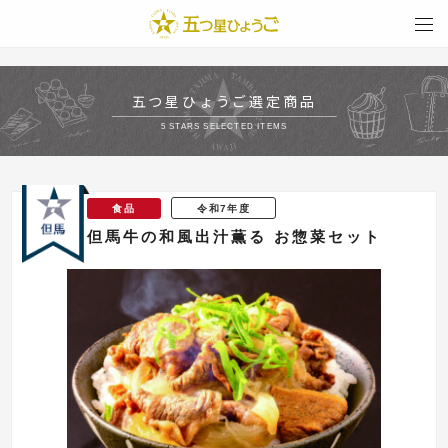
togg
navi
五つ星ひょうご選定商品
5 STARS SELECTED ITEMS
食品
令和7年度
但馬牛の和風出汁薫る お惣菜セット